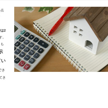
い点
て
り
は2
ます。
スも
示
てい
゙き
てき