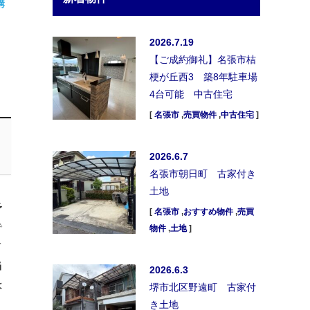
購
2026.7.19
【ご成約御礼】名張市桔
梗が丘西3 築8年駐車場
4台可能 中古住宅
[
名張市
,
売買物件
,
中古住宅
]
2026.6.7
名張市朝日町 古家付き
土地
予
[
名張市
,
おすすめ物件
,
売買
゙
物件
,
土地
]
て
当
2026.6.3
は
堺市北区野遠町 古家付
き土地