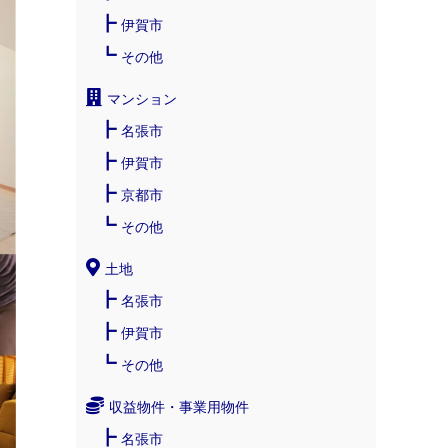
伊賀市
その他
マンション
名張市
伊賀市
京都市
その他
土地
名張市
伊賀市
その他
収益物件・事業用物件
名張市