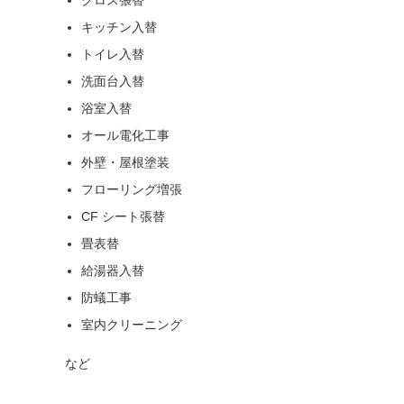
キッチン入替
トイレ入替
洗面台入替
浴室入替
オール電化工事
外壁・屋根塗装
フローリング増張
CF シート張替
畳表替
給湯器入替
防蟻工事
室内クリーニング
など