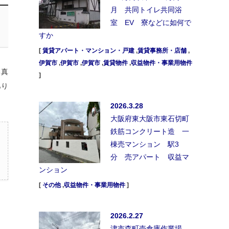
月 共同トイレ共同浴
室 EV 寮などに如何で
すか
[
賃貸アパート・マンション・戸建
,
賃貸事務所・店舗
,
伊賀市
,
伊賀市
,
伊賀市
,
賃貸物件
,
収益物件・事業用物件
る真
]
あり
2026.3.28
大阪府東大阪市東石切町
鉄筋コンクリート造 一
棟売マンション 駅3
分 売アパート 収益マ
ンション
[
その他
,
収益物件・事業用物件
]
2026.2.27
津市森町売倉庫作業場