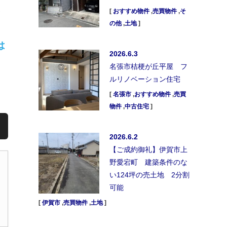
さ
[
おすすめ物件
,
売買物件
,
そ
の他
,
土地
]
は
2026.6.3
名張市桔梗が丘平屋 フ
ルリノベーション住宅
[
名張市
,
おすすめ物件
,
売買
物件
,
中古住宅
]
2026.6.2
【ご成約御礼】伊賀市上
野愛宕町 建築条件のな
い124坪の売土地 2分割
可能
[
伊賀市
,
売買物件
,
土地
]