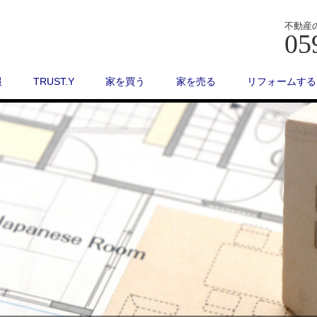
不動産
05
報
TRUST.Y
家を買う
家を売る
リフォームする