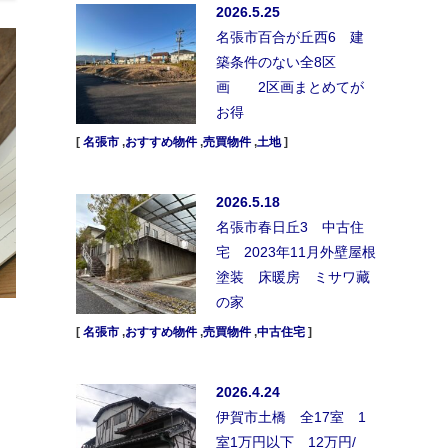
2026.5.25
名張市百合が丘西6 建
築条件のない全8区
画 2区画まとめてが
お得
[
名張市
,
おすすめ物件
,
売買物件
,
土地
]
2026.5.18
名張市春日丘3 中古住
宅 2023年11月外壁屋根
塗装 床暖房 ミサワ藏
の家
[
名張市
,
おすすめ物件
,
売買物件
,
中古住宅
]
2026.4.24
伊賀市土橋 全17室 1
室1万円以下 12万円/