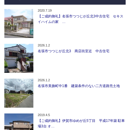
2020.7.19
【ご成約御礼】名張市つつじが丘北3中古住宅 セキス
イハイムの家 …
2026.1.2
名張市つつじが丘北3 商店街至近 中古住宅
2026.1.2
名張市美旗町中1番 建築条件のない二方道路売土地
2019.4.5
【ご成約御礼】伊賀市ゆめが丘5丁目 平成17年築 駐車
場3台 オ…