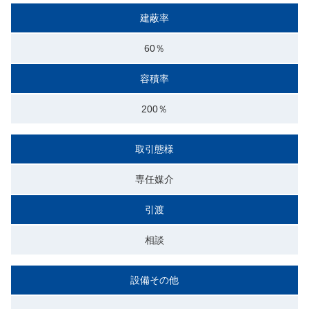
建蔽率
60％
容積率
200％
取引態様
専任媒介
引渡
相談
設備その他