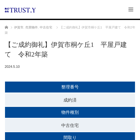
ホーム
伊賀市
,
売買物件
,
中古住宅
【ご成約御礼】伊賀市桐ケ丘1 平屋戸建て 令和2年
築
【ご成約御礼】伊賀市桐ケ丘1 平屋戸建
て 令和2年築
2024.5.10
整理番号
成約済
物件種別
中古住宅
間取り