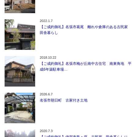
2022.1.7
【ご成約御礼】名張市葛尾 離れや倉庫のある古民家
田舎暮らし
2018.10.22
【ご成約御礼】名張市梅が丘南中古住宅 南東角地 平
成6年築駐車場…
2026.6.7
名張市朝日町 古家付き土地
2020.7.3