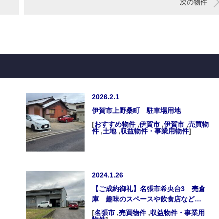
次の物件
2026.2.1
伊賀市上野桑町 駐車場用地
[
おすすめ物件
,
伊賀市
,
伊賀市
,
売買物
件
,
土地
,
収益物件・事業用物件
]
2024.1.26
【ご成約御礼】名張市希央台3 売倉
庫 趣味のスペースや飲食店など…
[
名張市
,
売買物件
,
収益物件・事業用