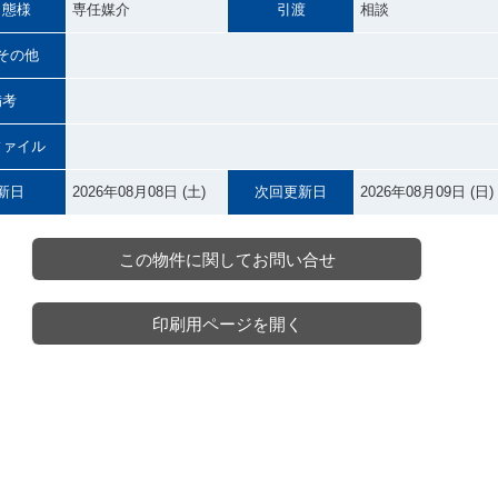
引態様
専任媒介
引渡
相談
その他
備考
ファイル
新日
2026年08月08日 (土)
次回更新日
2026年08月09日 (日)
この物件に関してお問い合せ
印刷用ページを開く