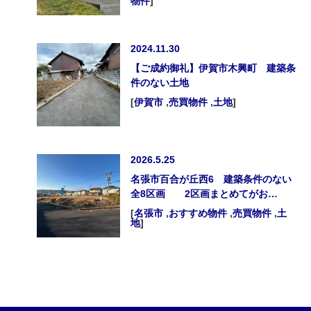
物件
]
2024.11.30
【ご成約御礼】伊賀市木興町 建築条
件のない土地
[
伊賀市
,
売買物件
,
土地
]
2026.5.25
名張市百合が丘西6 建築条件のない
全8区画 2区画まとめてがお…
[
名張市
,
おすすめ物件
,
売買物件
,
土
地
]