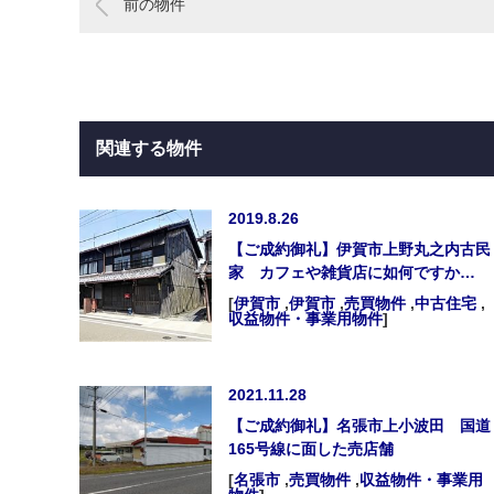
前の物件
関連する物件
2019.8.26
【ご成約御礼】伊賀市上野丸之内古民
家 カフェや雑貨店に如何ですか…
[
伊賀市
,
伊賀市
,
売買物件
,
中古住宅
,
収益物件・事業用物件
]
2021.11.28
【ご成約御礼】名張市上小波田 国道
165号線に面した売店舗
[
名張市
,
売買物件
,
収益物件・事業用