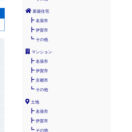
新築住宅
名張市
伊賀市
その他
マンション
名張市
伊賀市
京都市
その他
土地
名張市
伊賀市
その他