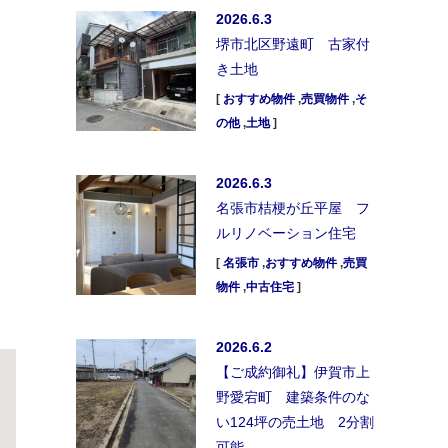
2026.6.3
堺市北区野遠町 古家付
き土地
[
おすすめ物件
,
売買物件
,
そ
の他
,
土地
]
2026.6.3
名張市桔梗が丘平屋 フ
ルリノベーション住宅
[
名張市
,
おすすめ物件
,
売買
物件
,
中古住宅
]
2026.6.2
【ご成約御礼】伊賀市上
野愛宕町 建築条件のな
い124坪の売土地 2分割
可能