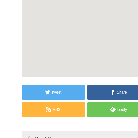
Tweet
Share
RSS
feedly