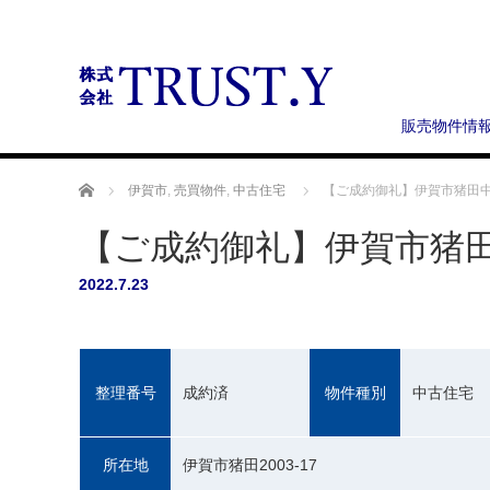
販売物件情
ホーム
伊賀市
,
売買物件
,
中古住宅
【ご成約御礼】伊賀市猪田
【ご成約御礼】伊賀市猪
2022.7.23
整理番号
成約済
物件種別
中古住宅
所在地
伊賀市猪田2003-17