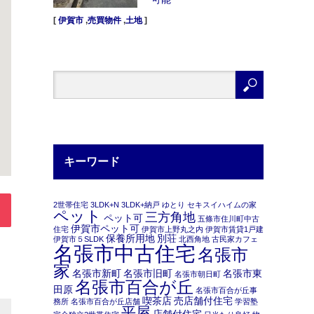
[
伊賀市
,
売買物件
,
土地
]
キーワード
2世帯住宅
3LDK+N
3LDK+納戸
ゆとり
セキスイハイムの家
ペット
三方角地
ペット可
五條市住川町中古
伊賀市ペット可
住宅
伊賀市上野丸之内
伊賀市賃貸1戸建
保養所用地
別荘
伊賀市５SLDK
北西角地
古民家カフェ
名張市中古住宅
名張市
家
名張市新町
名張市旧町
名張市東
名張市朝日町
名張市百合が丘
田原
名張市百合が丘事
喫茶店
売店舗付住宅
務所
名張市百合が丘店舗
学習塾
平屋