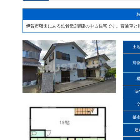
伊賀市猪田にある鉄骨造2階建の中古住宅です。普通車と
土
建
築
都
建