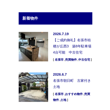
新着物件
2026.7.19
【ご成約御礼】名張市桔
梗が丘西3 築8年駐車場
4台可能 中古住宅
[
名張市
,
売買物件
,
中古住宅
]
2026.6.7
名張市朝日町 古家付き
土地
[
名張市
,
おすすめ物件
,
売買
物件
,
土地
]