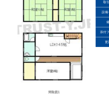
取
設備
添付
更
間取図1