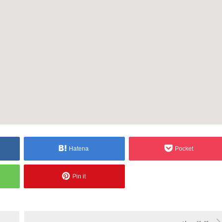
Hatena
Pocket
Pin it