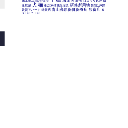
店舗付住宅
完全独立2世帯住宅
日当たり良好
物
犬
猫
研修所用地
販店舗
生活利便施設至近
賃貸1戸建
青山高原保健保養所
飲食店
賃貸アパート
雑貨店
５
SLDK
７LDK