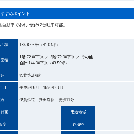
おすすめポイント
軽自動車であれば縦列2台駐車可能。
地面積
135.67平米（41.04坪）
1階
72.00平米 ／
2階
72.00平米 ／
その他
物面積
合計
144.00平米（43.56坪）
構造
鉄骨造2階建
年月
平成5年6月（1996年6月）
交通
伊賀鉄道 猪田道駅 徒歩11分
市計画
用途地域
蔽率
容積率