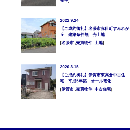
物件
]
2022.9.24
【ご成約御礼】名張市赤目町すみれが
丘 建築条件無 売土地
[
名張市
,
売買物件
,
土地
]
2020.3.15
【ご成約御礼】伊賀市東高倉中古住
宅 平成5年築 オール電化
[
伊賀市
,
売買物件
,
中古住宅
]