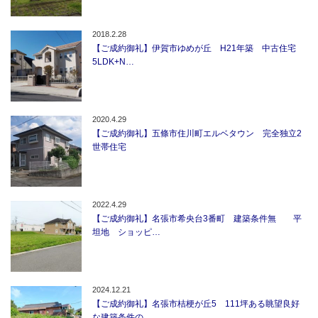
2018.2.28
【ご成約御礼】伊賀市ゆめが丘 H21年築 中古住宅
5LDK+N…
2020.4.29
【ご成約御礼】五條市住川町エルベタウン 完全独立2
世帯住宅
2022.4.29
【ご成約御礼】名張市希央台3番町 建築条件無 平
坦地 ショッピ…
2024.12.21
【ご成約御礼】名張市桔梗が丘5 111坪ある眺望良好
な建築条件の…