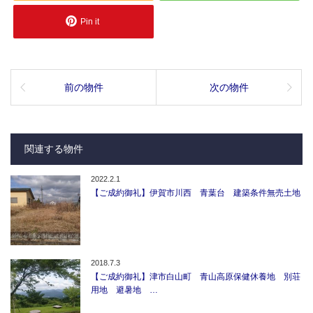
Pin it
前の物件
次の物件
関連する物件
2022.2.1
【ご成約御礼】伊賀市川西 青葉台 建築条件無売土地
2018.7.3
【ご成約御礼】津市白山町 青山高原保健休養地 別荘
用地 避暑地 …