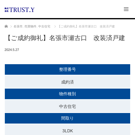
ホーム
名張市
,
売買物件
,
中古住宅
【ご成約御礼】名張市瀬古口 改装済戸建
【ご成約御礼】名張市瀬古口 改装済戸建
2024.5.27
整理番号
成約済
物件種別
中古住宅
間取り
3LDK