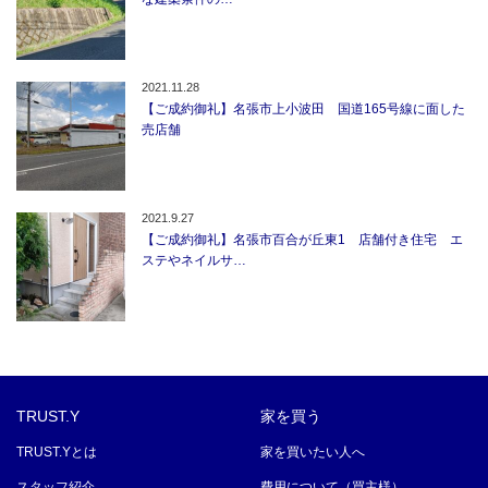
2021.11.28
【ご成約御礼】名張市上小波田 国道165号線に面した
売店舗
2021.9.27
【ご成約御礼】名張市百合が丘東1 店舗付き住宅 エ
ステやネイルサ…
TRUST.Y
家を買う
TRUST.Yとは
家を買いたい人へ
スタッフ紹介
費用について（買主様）