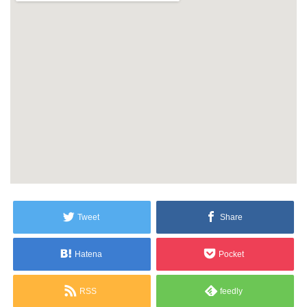
Tweet
Share
Hatena
Pocket
RSS
feedly