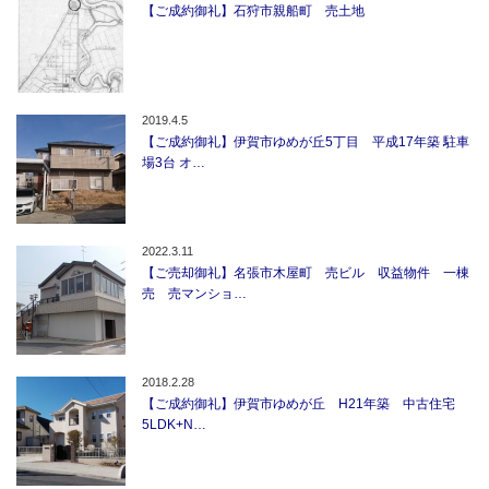
【ご成約御礼】石狩市親船町 売土地
2019.4.5
【ご成約御礼】伊賀市ゆめが丘5丁目 平成17年築 駐車
場3台 オ…
2022.3.11
【ご売却御礼】名張市木屋町 売ビル 収益物件 一棟
売 売マンショ…
2018.2.28
【ご成約御礼】伊賀市ゆめが丘 H21年築 中古住宅
5LDK+N…