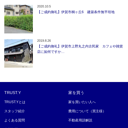
2020.10.5
【ご成約御礼】伊賀市桐ヶ丘6 建築条件無平坦地
2019.8.26
【ご成約御礼】伊賀市上野丸之内古民家 カフェや雑貨
店に如何ですか…
TRUST.Y
家を買う
TRUST.Yとは
家を買いたい人へ
スタッフ紹介
費用について（買主様）
よくある質問
不動産用語解説