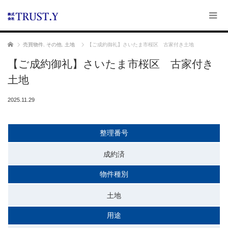
ホーム
売買物件
,
その他
,
土地
【ご成約御礼】さいたま市桜区 古家付き土地
【ご成約御礼】さいたま市桜区 古家付き
土地
2025.11.29
整理番号
成約済
物件種別
土地
用途