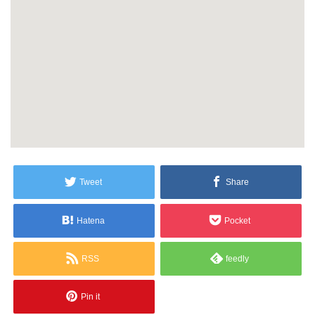
Tweet
Share
Hatena
Pocket
RSS
feedly
Pin it