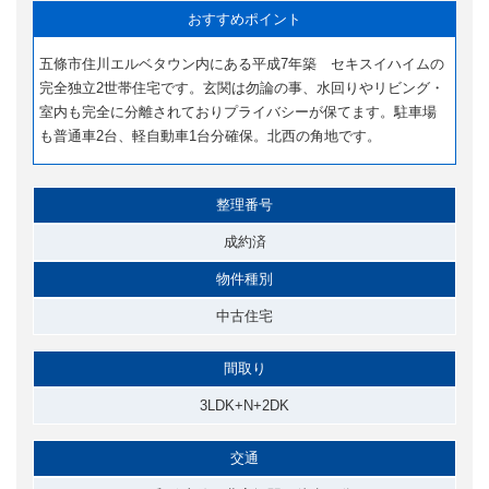
おすすめポイント
五條市住川エルベタウン内にある平成7年築 セキスイハイムの
完全独立2世帯住宅です。玄関は勿論の事、水回りやリビング・
室内も完全に分離されておりプライバシーが保てます。駐車場
も普通車2台、軽自動車1台分確保。北西の角地です。
整理番号
成約済
物件種別
中古住宅
間取り
3LDK+N+2DK
交通