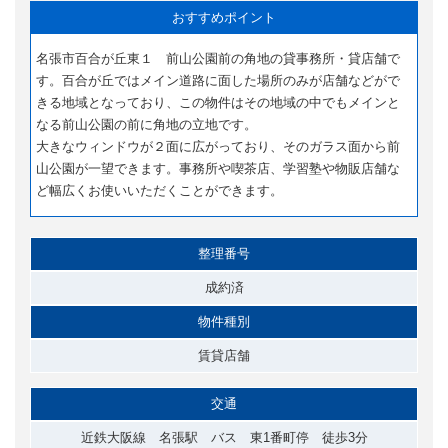
おすすめポイント
名張市百合が丘東１ 前山公園前の角地の貸事務所・貸店舗で
す。百合が丘ではメイン道路に面した場所のみが店舗などがで
きる地域となっており、この物件はその地域の中でもメインと
なる前山公園の前に角地の立地です。
大きなウィンドウが２面に広がっており、そのガラス面から前
山公園が一望できます。事務所や喫茶店、学習塾や物販店舗な
ど幅広くお使いいただくことができます。
整理番号
成約済
物件種別
賃貸店舗
交通
近鉄大阪線 名張駅 バス 東1番町停 徒歩3分