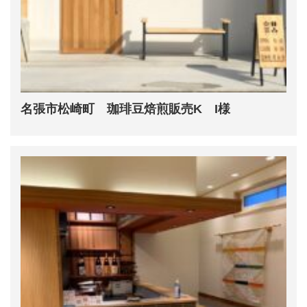
名張市松崎町 珈琲豆焙煎販売K I様