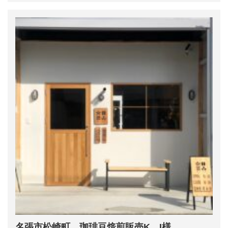
名張市松崎町 珈琲豆焙煎販売K I様