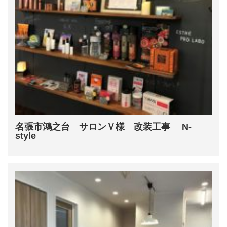
名張市鴻之台 サロンＶ様 改装工事 N-
style