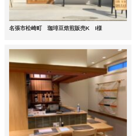
名張市松崎町 珈琲豆焙煎販売K I様