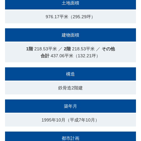
土地面積
976.17平米（295.29坪）
建物面積
1階
218.53平米 ／
2階
218.53平米 ／
その他
合計
437.06平米（132.21坪）
構造
鉄骨造2階建
築年月
1995年10月（平成7年10月）
都市計画