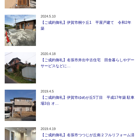
2024.5.10
【ご成約御礼】伊賀市桐ケ丘1 平屋戸建て 令和2年
築
2020.4.18
【ご成約御礼】名張市井出中古住宅 田舎暮らしやデー
サービスなどに…
2019.4.5
【ご成約御礼】伊賀市ゆめが丘5丁目 平成17年築 駐車
場3台 オ…
2019.4.19
【ご成約御礼】名張市つつじが丘南２フルリフォーム済