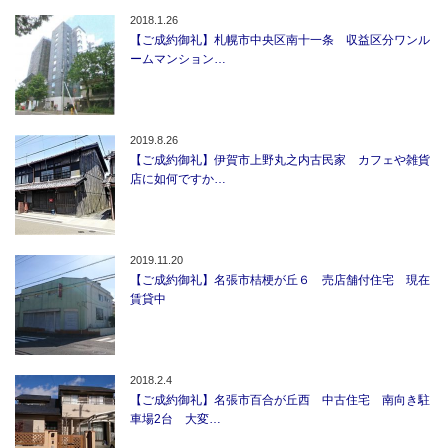
2018.1.26
【ご成約御礼】札幌市中央区南十一条 収益区分ワンル
ームマンション…
2019.8.26
【ご成約御礼】伊賀市上野丸之内古民家 カフェや雑貨
店に如何ですか…
2019.11.20
【ご成約御礼】名張市桔梗が丘６ 売店舗付住宅 現在
賃貸中
2018.2.4
【ご成約御礼】名張市百合が丘西 中古住宅 南向き駐
車場2台 大変…