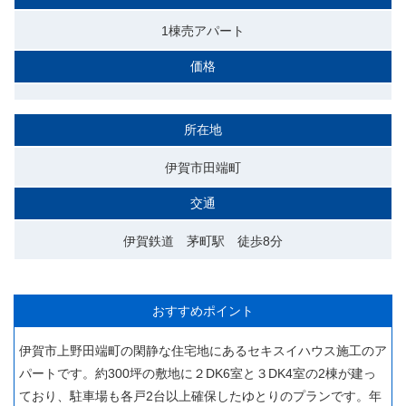
1棟売アパート
価格
所在地
伊賀市田端町
交通
伊賀鉄道 茅町駅 徒歩8分
おすすめポイント
伊賀市上野田端町の閑静な住宅地にあるセキスイハウス施工のア
パートです。約300坪の敷地に２DK6室と３DK4室の2棟が建っ
ており、駐車場も各戸2台以上確保したゆとりのプランです。年