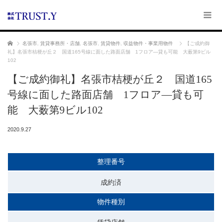
ホーム
名張市
,
賃貸事務所・店舗
,
名張市
,
賃貸物件
,
収益物件・事業用物件
【ご成約御
礼】名張市桔梗が丘２ 国道165号線に面した路面店舗 1フロア―貸も可能 大薮第9ビル
102
【ご成約御礼】名張市桔梗が丘２ 国道165
号線に面した路面店舗 1フロア―貸も可
能 大薮第9ビル102
2020.9.27
整理番号
成約済
物件種別