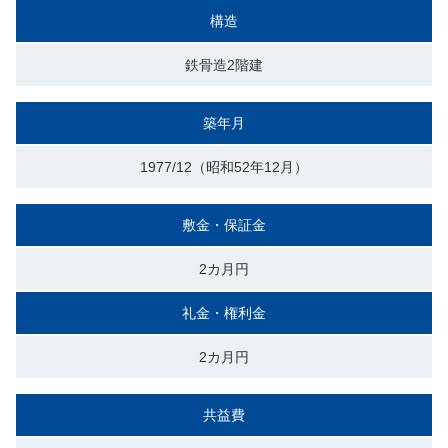
構造
鉄骨造2階建
築年月
1977/12（昭和52年12月）
敷金・保証金
2カ月円
礼金・権利金
2カ月円
共益費