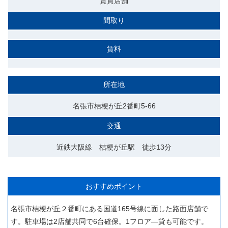
賃貸店舗
間取り
賃料
所在地
名張市桔梗が丘2番町5-66
交通
近鉄大阪線 桔梗が丘駅 徒歩13分
おすすめポイント
名張市桔梗が丘２番町にある国道165号線に面した路面店舗で
す。駐車場は2店舗共同で6台確保。1フロア―貸も可能です。