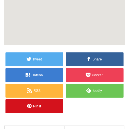
Tweet
Share
Hatena
Pocket
RSS
feedly
Pin it