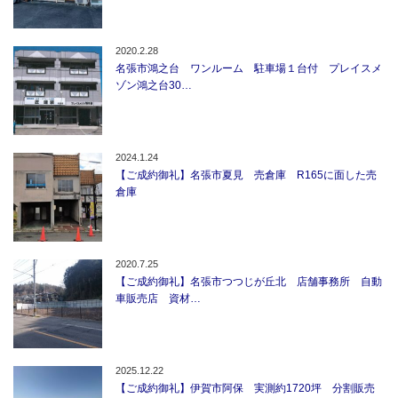
2020.2.28
名張市鴻之台 ワンルーム 駐車場１台付 プレイスメ
ゾン鴻之台30…
2024.1.24
【ご成約御礼】名張市夏見 売倉庫 R165に面した売
倉庫
2020.7.25
【ご成約御礼】名張市つつじが丘北 店舗事務所 自動
車販売店 資材…
2025.12.22
【ご成約御礼】伊賀市阿保 実測約1720坪 分割販売