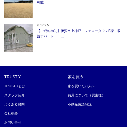
可能
2017.9.5
【ご成約御礼】伊賀市上神戸 フェロータウンE棟 収
益アパート 一…
TRUST.Y
家を買う
TRUST.Yとは
家を買いたい人へ
スタッフ紹介
費用について（買主様）
よくある質問
不動産用語解説
会社概要
お問い合せ