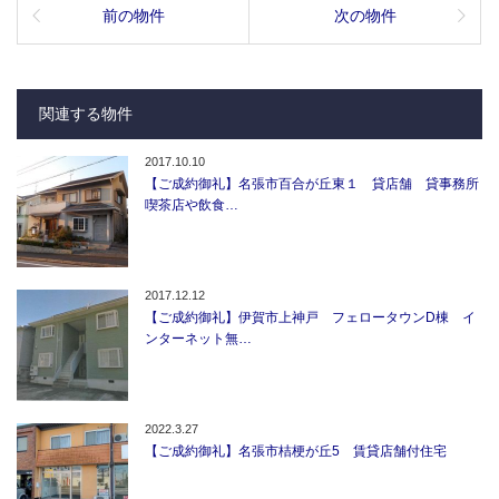
前の物件
次の物件
関連する物件
2017.10.10
【ご成約御礼】名張市百合が丘東１ 貸店舗 貸事務所
喫茶店や飲食…
2017.12.12
【ご成約御礼】伊賀市上神戸 フェロータウンD棟 イ
ンターネット無…
2022.3.27
【ご成約御礼】名張市桔梗が丘5 賃貸店舗付住宅