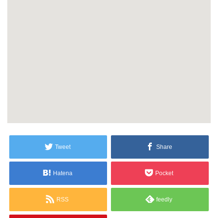
Tweet
Share
Hatena
Pocket
RSS
feedly