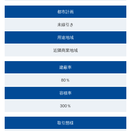
都市計画
未線引き
用途地域
近隣商業地域
建蔽率
80％
容積率
300％
取引態様