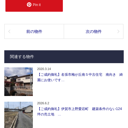
Pin it
前の物件
次の物件
関連する物件
2020.3.14
【ご成約御礼】名張市梅が丘南５中古住宅 南向き 綺
麗にお使いです…
2026.6.2
【ご成約御礼】伊賀市上野愛宕町 建築条件のない124
坪の売土地 …