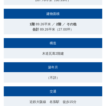
267.76平米（80.99坪）
建物面積
1階
89.26平米 ／
2階
／
その他
合計
89.26平米（27.00坪）
構造
木造瓦葺2階建
築年月
（不詳）
交通
近鉄大阪線 名張駅 徒歩15分