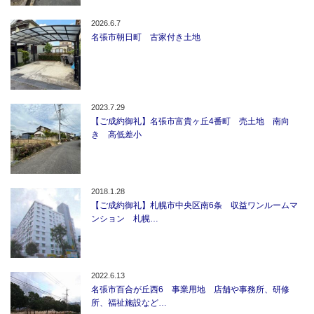
2026.6.7
名張市朝日町 古家付き土地
2023.7.29
【ご成約御礼】名張市富貴ヶ丘4番町 売土地 南向
き 高低差小
2018.1.28
【ご成約御礼】札幌市中央区南6条 収益ワンルームマ
ンション 札幌…
2022.6.13
名張市百合が丘西6 事業用地 店舗や事務所、研修
所、福祉施設など…