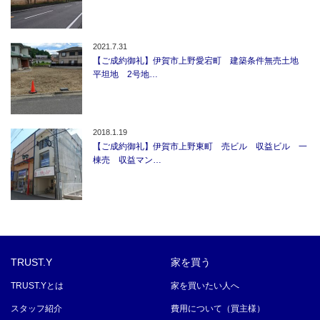
2021.7.31
【ご成約御礼】伊賀市上野愛宕町 建築条件無売土地
平坦地 2号地…
2018.1.19
【ご成約御礼】伊賀市上野東町 売ビル 収益ビル 一
棟売 収益マン…
TRUST.Y
家を買う
TRUST.Yとは
家を買いたい人へ
スタッフ紹介
費用について（買主様）