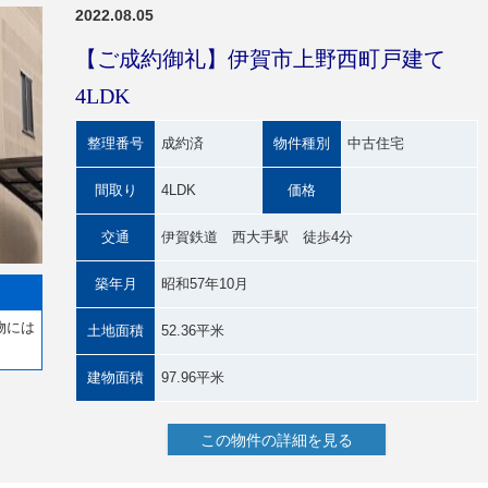
2022.08.05
【ご成約御礼】伊賀市上野西町戸建て
4LDK
整理番号
成約済
物件種別
中古住宅
間取り
4LDK
価格
交通
伊賀鉄道 西大手駅 徒歩4分
築年月
昭和57年10月
物には
土地面積
52.36平米
。
建物面積
97.96平米
この物件の詳細を見る