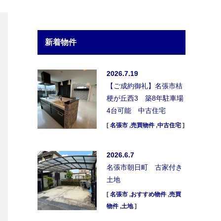
新着物件
2026.7.19
【ご成約御礼】名張市桔
梗が丘西3 築8年駐車場
4台可能 中古住宅
[
名張市
,
売買物件
,
中古住宅
]
2026.6.7
名張市朝日町 古家付き
土地
[
名張市
,
おすすめ物件
,
売買
物件
,
土地
]