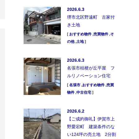
2026.6.3
堺市北区野遠町 古家付
き土地
[
おすすめ物件
,
売買物件
,
そ
の他
,
土地
]
2026.6.3
名張市桔梗が丘平屋 フ
ルリノベーション住宅
[
名張市
,
おすすめ物件
,
売買
物件
,
中古住宅
]
2026.6.2
【ご成約御礼】伊賀市上
野愛宕町 建築条件のな
い124坪の売土地 2分割