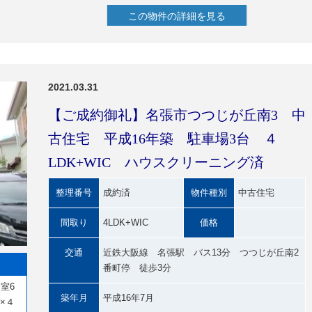
この物件の詳細を見る
2021.03.31
【ご成約御礼】名張市つつじが丘南3 中
古住宅 平成16年築 駐車場3台 ４
LDK+WIC ハウスクリーニング済
整理番号
成約済
物件種別
中古住宅
間取り
4LDK+WIC
価格
交通
近鉄大阪線 名張駅 バス13分 つつじが丘南2
番町停 徒歩3分
室6
築年月
平成16年7月
×４