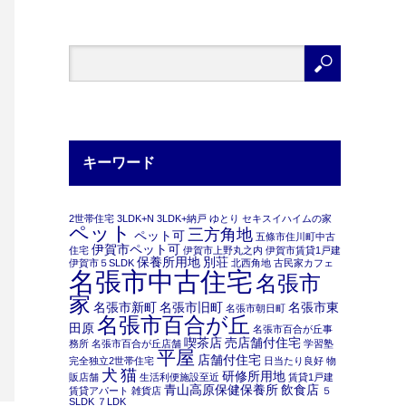
キーワード
2世帯住宅
3LDK+N
3LDK+納戸
ゆとり
セキスイハイムの家
ペット
三方角地
ペット可
五條市住川町中古
伊賀市ペット可
住宅
伊賀市上野丸之内
伊賀市賃貸1戸建
保養所用地
別荘
伊賀市５SLDK
北西角地
古民家カフェ
名張市中古住宅
名張市
家
名張市新町
名張市旧町
名張市東
名張市朝日町
名張市百合が丘
田原
名張市百合が丘事
喫茶店
売店舗付住宅
務所
名張市百合が丘店舗
学習塾
平屋
店舗付住宅
完全独立2世帯住宅
日当たり良好
物
犬
猫
研修所用地
販店舗
生活利便施設至近
賃貸1戸建
青山高原保健保養所
飲食店
賃貸アパート
雑貨店
５
SLDK
７LDK