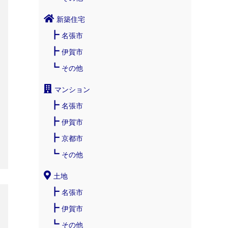
新築住宅
名張市
伊賀市
その他
マンション
名張市
伊賀市
京都市
その他
土地
名張市
伊賀市
その他