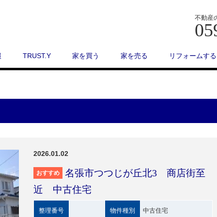
不動産
05
報
TRUST.Y
家を買う
家を売る
リフォームする
2026.01.02
名張市つつじが丘北3 商店街至
おすすめ
近 中古住宅
整理番号
物件種別
中古住宅