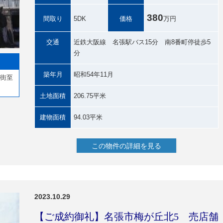
380
間取り
5DK
価格
万円
交通
近鉄大阪線 名張駅バス15分 南8番町停徒歩5
分
築年月
昭和54年11月
店街至
土地面積
206.75平米
建物面積
94.03平米
この物件の詳細を見る
2023.10.29
【ご成約御礼】名張市梅が丘北5 売店舗