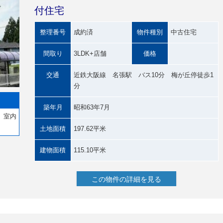
付住宅
整理番号
成約済
物件種別
中古住宅
間取り
3LDK+店舗
価格
交通
近鉄大阪線 名張駅 バス10分 梅が丘停徒歩1
分
築年月
昭和63年7月
。室内
土地面積
197.62平米
建物面積
115.10平米
この物件の詳細を見る