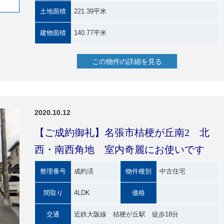
土地面積
221.39平米
建物面積
140.77平米
この物件の詳細を見る
2020.10.12
【ご成約御礼】名張市桔梗が丘南2 北
西・南西角地 室内奇麗にお使いです
整理番号
成約済
物件種別
中古住宅
間取り
4LDK
価格
交通
近鉄大阪線 桔梗が丘駅 徒歩18分