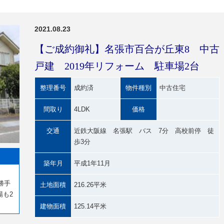
2021.08.23
【ご成約御礼】名張市百合が丘東8 中古
戸建 2019年リフォーム 駐車場2台
整理番号
成約済
物件種別
中古住宅
間取り
4LDK
価格
交通
近鉄大阪線 名張駅 バス 7分 高校前停 徒
歩3分
築年月
平成1年11月
。
勝手
土地面積
216.26平米
場も2
建物面積
125.14平米