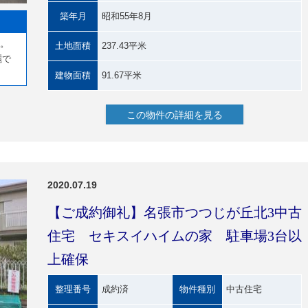
築年月
昭和55年8月
す。
土地面積
237.43平米
麗で
建物面積
91.67平米
この物件の詳細を見る
2020.07.19
【ご成約御礼】名張市つつじが丘北3中古
住宅 セキスイハイムの家 駐車場3台以
上確保
整理番号
成約済
物件種別
中古住宅